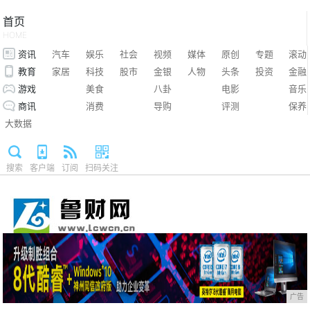
首页
HOME
资讯
汽车
娱乐
社会
视频
媒体
原创
专题
滚动
教育
家居
科技
股市
金银
人物
头条
投资
金融
游戏
美食
八卦
电影
音乐
商讯
消费
导购
评测
保养
大数据
搜索
客户端
订阅
扫码关注
广告