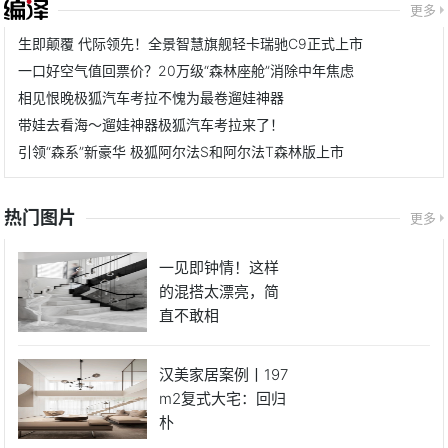
更多
生即颠覆 代际领先！全景智慧旗舰轻卡瑞驰C9正式上市
一口好空气值回票价？20万级“森林座舱”消除中年焦虑
相见恨晚极狐汽车考拉不愧为最卷遛娃神器
带娃去看海～遛娃神器极狐汽车考拉来了！
引领“森系”新豪华 极狐阿尔法S和阿尔法T森林版上市
热门图片
更多
一见即钟情！这样
的混搭太漂亮，简
直不敢相
汉美家居案例丨197
m2复式大宅：回归
朴