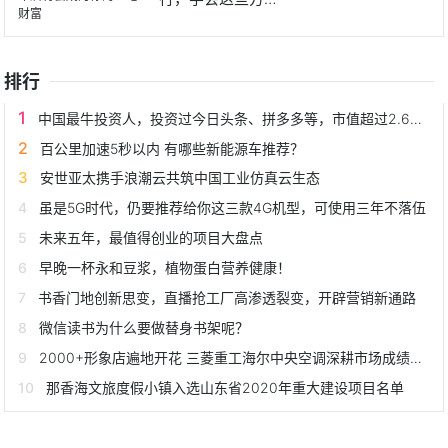
法，10年
排行
中国最牛投资人，投资过今日头条、拼多多等，市值超过2.6万亿
百公里加速5秒以内 有哪些新能源车推荐？
安世亚太携手浪潮云共筑中国工业仿真云生态
虽是5G时代，仍要推荐给你这三款4G机型，可使用三年不落伍
未来五年，最值得创业的项目大盘点
早晚一杯永和豆浆，植物蛋白营养健康！
书香门地创新思变，直播抢工厂高渗透裂变，开辟营销新通路
微信读书为什么要做替身书架呢？
2000+形象店遍地开花 三菱重工海尔中央空调深耕市场成绩斐然
那香海文旅度假小镇入选山东省2020年重大建设项目名单