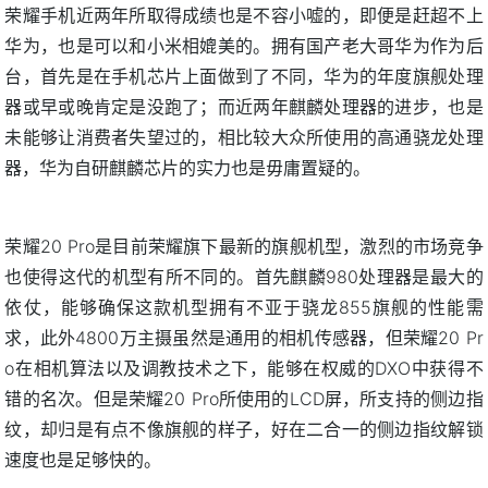
荣耀手机近两年所取得成绩也是不容小嘘的，即便是赶超不上
华为，也是可以和小米相媲美的。拥有国产老大哥华为作为后
台，首先是在手机芯片上面做到了不同，华为的年度旗舰处理
器或早或晚肯定是没跑了；而近两年麒麟处理器的进步，也是
未能够让消费者失望过的，相比较大众所使用的高通骁龙处理
器，华为自研麒麟芯片的实力也是毋庸置疑的。
荣耀20 Pro是目前荣耀旗下最新的旗舰机型，激烈的市场竞争
也使得这代的机型有所不同的。首先麒麟980处理器是最大的
依仗，能够确保这款机型拥有不亚于骁龙855旗舰的性能需
求，此外4800万主摄虽然是通用的相机传感器，但荣耀20 Pr
o在相机算法以及调教技术之下，能够在权威的DXO中获得不
错的名次。但是荣耀20 Pro所使用的LCD屏，所支持的侧边指
纹，却归是有点不像旗舰的样子，好在二合一的侧边指纹解锁
速度也是足够快的。