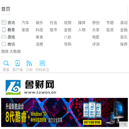
首页
HOME
资讯
汽车
娱乐
社会
视频
媒体
原创
专题
滚动
教育
家居
科技
股市
金银
人物
头条
投资
金融
游戏
美食
八卦
电影
音乐
商讯
消费
导购
评测
保养
微商
大数据
搜索
客户端
订阅
扫码关注
广告