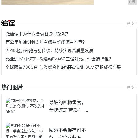
广告
更多
微信读书为什么要做替身书架呢？
百公里加速5秒以内 有哪些新能源车推荐？
2019北京奔驰再创佳绩，持续实现高质量发展
比亚迪e3/北汽EU5/逸动EV460三强对比，你会选择谁？
全球限量7000台 与漫威合作的"钢铁侠版"SUV 亮相成都车展
热门图片
更多
最脏的四种零食，
全吃过是“吃货”，不
吃的
囤酒不会保存可不
行，学会这些方