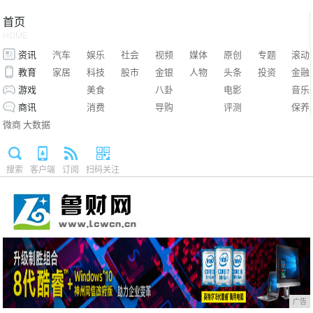
首页
HOME
资讯
汽车
娱乐
社会
视频
媒体
原创
专题
滚动
教育
家居
科技
股市
金银
人物
头条
投资
金融
游戏
美食
八卦
电影
音乐
商讯
消费
导购
评测
保养
微商
大数据
搜索
客户端
订阅
扫码关注
广告