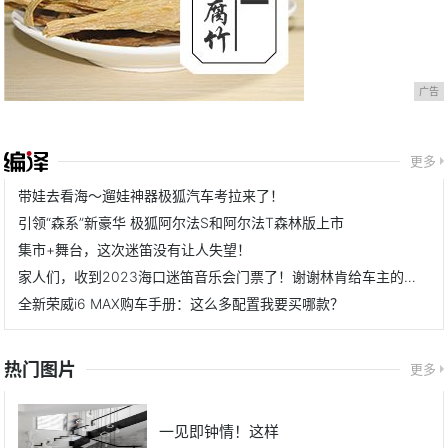
广告
更多
带娃去看海～遛娃神器极狐汽车考拉来了！
引领“森系”新豪华 极狐阿尔法S和阿尔法T森林版上市
集市+舞台，这次迷笛没有让人失望！
家人们，收到2023海口迷笛音乐会门票了！谢谢林肯给车主的福利
全新荣威i6 MAX购车手册：这么多配置我要买哪款？
热门图片
更多
一见即钟情！这样