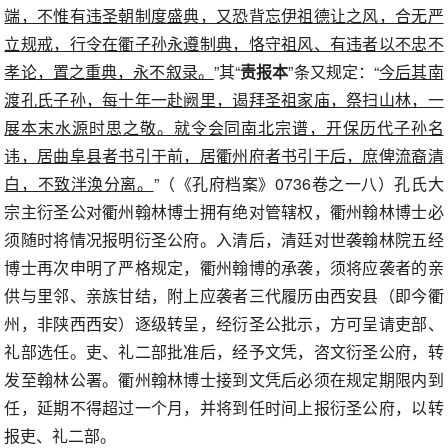
端，不惟有违圣朝制度盛典，又恐背忘伊祖德让之风，合无严
立规戒，行令在衢子孙永遵制典，恪守祖风、有违者以不忠不
孝论，置之重典，永不叙录。
”其“
责报本
”条又规定：“
今后其南
渡孔氏子孙，每十年一赴阙里，谒拜圣祖家庙，祭扫山林，一
展本末水源时思之敬。就令会同南北宗谱，开保历代子孙名
讳，居曲阜县者书引于前，居衢州府者书引于后，庶俾流裔清
白，不致泮涣分离。
”（《孔府档案》0736卷之一八）孔氏大
宗主衍圣公对衢州翰林博士拥有绝对管辖权，衢州翰林博士必
须随时将情况报明衍圣公府。入清后，清廷对世袭翰林院五经
博士再次申明了严格规定，衢州翰博的承袭，须将应袭者的亲
供与里邻、亲族甘结，附上应袭者三代履历由西安县（即今衢
州，非陕西西安）逐级转呈，经衍圣公批示，方可呈请吏部、
礼部选任。吏、礼二部批准后，经予文凭，咨文衍圣公府，转
发至翰林公署。衢州翰林博士接到文凭后必须在规定期限内到
任，延期不得超过一个月，并将到任时间上报衍圣公府，以转
报吏、礼二部。