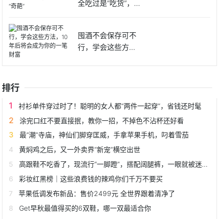
全吃过是“吃货”，不
吃的
囤酒不会保存可不
行，学会这些方
法，10年
排行
衬衫单件穿过时了！聪明的女人都“两件一起穿”，省钱还时髦
涂完口红不要直接抿，教你一招，不掉色不沾杯还好看
最“潮”寺庙，神仙们脚穿匡威，手拿苹果手机，叼着雪茄
黄焖鸡之后，又一外卖界“新宠”横空出世
高跟鞋不吃香了，现流行“一脚蹬”，搭配阔腿裤，一眼就被迷住！
彩妆红黑榜｜这些浪费钱的辣鸡你们千万不要买
苹果低调发布新品：售价2499元 全世界跟着清净了
Get早秋最值得买的6双鞋，哪一双最适合你