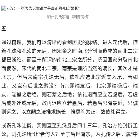
衢州孔氏家庙（图源网络）
五
通过梳理，我们可以清晰的看到历史的脉络。进入元代后，随
着孔洙和孔浈的无后，因宋金之时南北分割而造成的南北二宗
都已断绝。而至于所谓的南北二宗之所分，系因国家分裂南北
而使然。宋代的南北二宗，南宗是理所当然的嫡长，其次才是
北宗；但后来南宗孔洙无后，依礼应选北宗近支入承，若如
此，又岂有后世之聚讼？南宗即端友后，北宗即端操后。端
友、端操之后绝，则若蒙之后绝；依礼退而应立若虚后，若虚
后或外迁或无后，故再退应立若愚后，若愚后思晦最近，思诚
则远之，以立嗣之法推求嫡长，惟思晦为正，故依礼得立。
或谓孔洙让爵，实则直至孔洙身后四十三年、孔治方始封衍圣
公，则孔洙所“让”者何人？至于后世南宗，为孔传之后，属“中