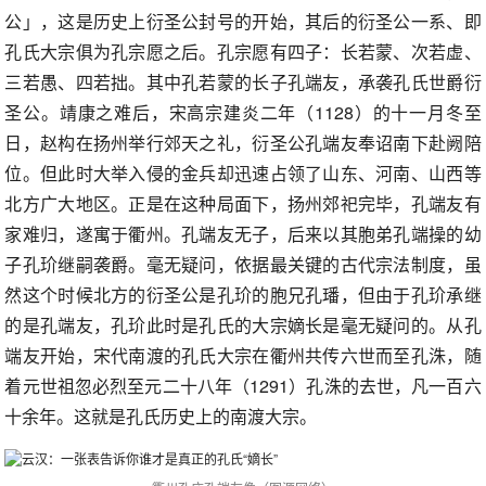
公」，这是历史上衍圣公封号的开始，其后的衍圣公一系、即
孔氏大宗俱为孔宗愿之后。孔宗愿有四子：长若蒙、次若虚、
三若愚、四若拙。其中孔若蒙的长子孔端友，承袭孔氏世爵衍
圣公。靖康之难后，宋高宗建炎二年（1128）的十一月冬至
日，赵构在扬州举行郊天之礼，衍圣公孔端友奉诏南下赴阙陪
位。但此时大举入侵的金兵却迅速占领了山东、河南、山西等
北方广大地区。正是在这种局面下，扬州郊祀完毕，孔端友有
家难归，遂寓于衢州。孔端友无子，后来以其胞弟孔端操的幼
子孔玠继嗣袭爵。毫无疑问，依据最关键的古代宗法制度，虽
然这个时候北方的衍圣公是孔玠的胞兄孔璠，但由于孔玠承继
的是孔端友，孔玠此时是孔氏的大宗嫡长是毫无疑问的。从孔
端友开始，宋代南渡的孔氏大宗在衢州共传六世而至孔洙，随
着元世祖忽必烈至元二十八年（1291）孔洙的去世，凡一百六
十余年。这就是孔氏历史上的南渡大宗。