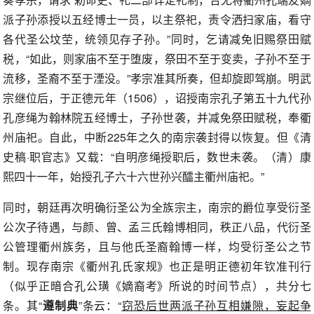
派子孙添授以五经博士一员，以主祭祀，责令洒扫家庙，看守
各代圣公坟茔，统领见存子孙。”同时，乞请减免旧赐祭田赋
税，“如此，则家庙不至于堕废，祭田不至于变卖，子孙不至于
流移，圣裔不至于湮没。”孝宗准其所奏，但却旋即驾崩。明武
宗继位后，于正德元年（1506），诏授南宗孔子第五十九代孙
孔彦绳为翰林院五经博士，子孙世袭，并减免祭田赋税，奉衢
州庙祀。自此，中断225年之久的南宗袭封得以恢复。但《清
史稿·职官志》又载：“自明彦绳授职后，数世未袭。（清）康
熙四十一年，始授孔子六十六世孙兴醽主衢州庙祀。”
同时，朝廷再次明确衍圣公为全族宗主，南宗的爵位享受衍圣
公次子待遇，与颜、曾、孟三氏翰博相同，秩正八品，代衍圣
公管理衢州族务，且与他氏圣裔翰博一样，均受衍圣公之节
制。现存南宗《衢州孔氏家规》也正是明正德初年钦准刊行
（似乎正暗合孔公璜《嫡裔考》所说的时间节点），共分七
条。其“
遵制典
”条云：“
窃恐后世两派子孙互相嫌隙，妄起争