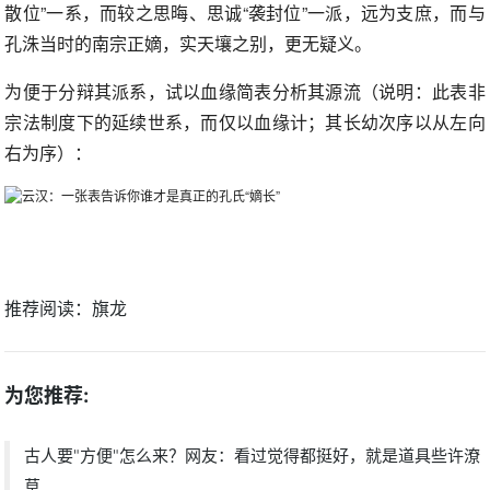
散位”一系，而较之思晦、思诚“袭封位”一派，远为支庶，而与
孔洙当时的南宗正嫡，实天壤之别，更无疑义。
为便于分辩其派系，试以血缘简表分析其源流（说明：此表非
宗法制度下的延续世系，而仅以血缘计；其长幼次序以从左向
右为序）：
推荐阅读：
旗龙
为您推荐:
古人要"方便"怎么来？网友：看过觉得都挺好，就是道具些许潦
草