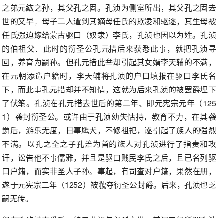
之弟元紘之孙，其父孔之固。孔浈为侧室所出，其父孔之固去
世的又早，母子二人遭到其嫡母任氏的欺凌和驱逐，其生母被
任氏强迫嫁给蒙古驱口（奴隶）李氏，孔浈也因以为姓。孔浈
的伯祖父、此时的衍圣公孔元措后来获悉此事，就把孔浈寻
回，养育为嗣孙。但孔元措此举却引起其女婿李天辅的不满，
在元朝添造户籍时，李天辅将孔浈的户口填报在驱口李氏名
下，而此事孔元措却并不知情，这就为后来孔浈的被罢爵埋下
了伏笔。孔浈在孔元措去世后的第二年、即元宪宗元年（125
1）袭封衍圣公。或许由于孔浈幼失怙持，教育不力，在其袭
爵后，游乐无度，日事鹰犬，不修祖祀，遂引起了族人的强烈
不满。以孔之全之子孔治为首的族人对孔浈进行了指责和攻
讦，讼告他不事儒雅，并且是驱口贱民李氏之后，且已名列驱
口户籍，而实非圣人子孙。事起，有司查对户籍，果然在册，
遂于元宪宗二年（1252）被虢夺衍圣公封爵。后来，孔浈也乏
嗣无传。