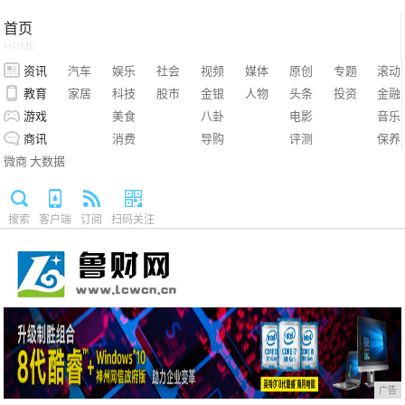
首页
HOME
资讯
汽车
娱乐
社会
视频
媒体
原创
专题
滚动
教育
家居
科技
股市
金银
人物
头条
投资
金融
游戏
美食
八卦
电影
音乐
商讯
消费
导购
评测
保养
微商
大数据
搜索
客户端
订阅
扫码关注
广告