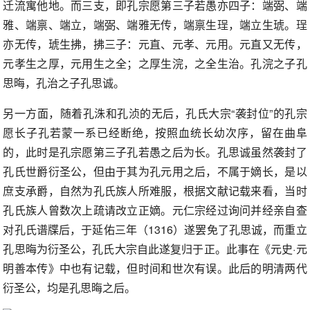
迁流寓他地。而三支，即孔宗愿第三子若愚亦四子：端弼、端
雅、端禀、端立，端弼、端雅无传，端禀生珵，端立生琥。珵
亦无传，琥生拂，拂三子：元直、元孝、元用。元直又无传，
元孝生之厚，元用生之全；之厚生浣，之全生治。孔浣之子孔
思晦，孔治之子孔思诚。
另一方面，随着孔洙和孔浈的无后，孔氏大宗“袭封位”的孔宗
愿长子孔若蒙一系已经断绝，按照血统长幼次序，留在曲阜
的，此时是孔宗愿第三子孔若愚之后为长。孔思诚虽然袭封了
孔氏世爵衍圣公，但由于其为孔元用之后，不属于嫡长，是以
庶支承爵，自然为孔氏族人所难服，根据文献记载来看，当时
孔氏族人曾数次上疏请改立正嫡。元仁宗经过询问并经亲自查
对孔氏谱牒后，于延佑三年（1316）遂罢免了孔思诚，而重立
孔思晦为衍圣公，孔氏大宗自此遂复归于正。此事在《元史·元
明善本传》中也有记载，但时间和世次有误。此后的明清两代
衍圣公，均是孔思晦之后。