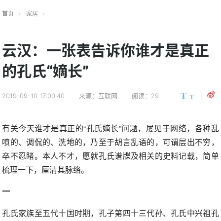
首页
家居
云汉：一张表告诉你谁才是真正
的孔氏“嫡长”
2019-09-10 17:00:40
来源：互联网
阅读：29
有关今天谁才是真正的“孔氏嫡长”问题，屡见于网络，各种乱
喷的、调侃的、洗地的，乃至于胡言乱语的，可谓层出不穷，
卒不忍睹。本人不才，愿就孔氏谱牒及相关的史料记载，简单
梳理一下，厘清其脉络。
一
孔氏家族至五代十国时期，孔子第四十三代孙、孔氏中兴祖孔