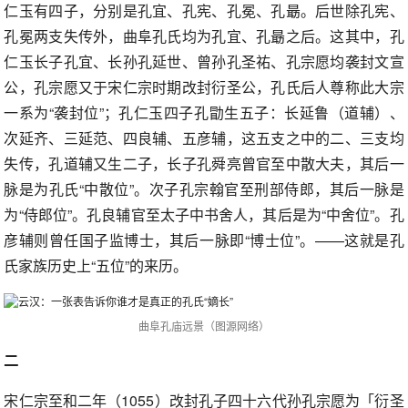
仁玉有四子，分别是孔宜、孔宪、孔冕、孔朂。后世除孔宪、
孔冕两支失传外，曲阜孔氏均为孔宜、孔朂之后。这其中，孔
仁玉长子孔宜、长孙孔延世、曾孙孔圣祐、孔宗愿均袭封文宣
公，孔宗愿又于宋仁宗时期改封衍圣公，孔氏后人尊称此大宗
一系为“袭封位”；孔仁玉四子孔勖生五子：长延鲁（道辅）、
次延齐、三延范、四良辅、五彦辅，这五支之中的二、三支均
失传，孔道辅又生二子，长子孔舜亮曾官至中散大夫，其后一
脉是为孔氏“中散位”。次子孔宗翰官至刑部侍郎，其后一脉是
为“侍郎位”。孔良辅官至太子中书舍人，其后是为“中舍位”。孔
彦辅则曾任国子监博士，其后一脉即“博士位”。——这就是孔
氏家族历史上“五位”的来历。
曲阜孔庙远景（图源网络）
二
宋仁宗至和二年（1055）改封孔子四十六代孙孔宗愿为「衍圣