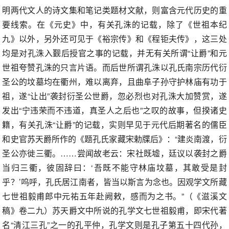
明两代文人的诗文集和笔记类题材文献，则富含元代历史的重
要线索。在《元史》中，有关孔洙的记载，除了《世祖本纪
九》以外，另外还可见于《裕宗传》和《程钜夫传》，这三处
均是对孔洙入觐后授官之事的记载，并无有关所谓“让爵”和元
世祖夸赞孔洙的只言片语。而后世所谓孔洙以孔氏南宗历代衍
圣公的坟墓均在衢州，难以离弃，且曲阜子孙守护林庙有功于
祖，遂“让出”袭封衍圣公世爵，忽必烈也对孔洙大加赞赏，遂
发出“宁违荣而不违道，真圣人之后也”之叹的故事，但揆诸史
籍，有关孔洙“让爵”的记载，实则早见于元代后期著名的儒臣
和史官苏天爵所作的《题孔氏家藏宋勅牒后》：“建炎南渡，衍
圣公亦徙三衢。……尝闻故老云：宋社既墟，廷议以袭封之爵
当归三衢，彼固辞曰：‘吾既不能守林庙坟墓，其敢受是封
乎？’呜呼，孔氏居江南者，皆当以斯言为念也。因观学文所藏
七世祖毅甫郎中元祐五年赴阙敕，感而为之书。”（《滋溪文
稿》卷二九）苏天爵文中所说的孔学文七世祖毅甫，即宋代著
名“清江三孔”之一的孔平仲，孔学文则是孔子第五十四代孙，