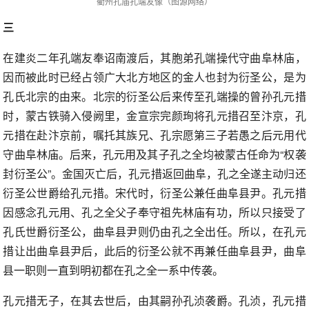
衢州孔庙孔端友像（图源网络）
三
在建炎二年孔端友奉诏南渡后，其胞弟孔端操代守曲阜林庙，
因而被此时已经占领广大北方地区的金人也封为衍圣公，是为
孔氏北宗的由来。北宗的衍圣公后来传至孔端操的曾孙孔元措
时，蒙古铁骑入侵阙里，金宣宗完颜珣将孔元措召至汴京，孔
元措在赴汴京前，嘱托其族兄、孔宗愿第三子若愚之后元用代
守曲阜林庙。后来，孔元用及其子孔之全均被蒙古任命为“权袭
封衍圣公”。金国灭亡后，孔元措返回曲阜，孔之全遂主动归还
衍圣公世爵给孔元措。宋代时，衍圣公兼任曲阜县尹。孔元措
因感念孔元用、孔之全父子奉守祖先林庙有功，所以只接受了
孔氏世爵衍圣公，曲阜县尹则仍由孔之全出任。所以，在孔元
措让出曲阜县尹后，此后的衍圣公就不再兼任曲阜县尹，曲阜
县一职则一直到明初都在孔之全一系中传袭。
孔元措无子，在其去世后，由其嗣孙孔浈袭爵。孔浈，孔元措