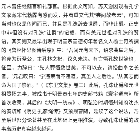
元末曾任经筵官和礼部官。根据此文可知，苏天爵因观看孔学
文家藏宋代勅牒有感而发，并着重交代其“尝闻故老云”，可知
当时也仅是传闻而已，并且是孔洙辞去世爵，而非让爵。正史
中非但没有对孔洙“让爵”的记载，而有关元世祖对孔洙的赞
语，其实则又最早出现于明宣宗宣德初年著名文人杨士奇所撰
的《鲁林怀思图诗后序》中：“吾闻元有天下，诏求曲阜之后，
将命为衍圣公，主孔林之祀，议久未决。有言衢孔故世嫡也，
征至，力辞曰：‘先人葬衢数世矣，不可以去，请授曲阜之长
者。’元君叹曰：‘宁违荣而不违道，真圣人之后也。’从其志而
命为国子祭酒。”（《东里文集》卷三）此后，孔洙让爵和元世
祖赞扬之事，被成书于明景泰七年的史部书籍《寰宇通志》所
首次收录，其后的《大明一统志》、明弘治时期衢州知府沈杰
的奏疏和《明史·孔彦绳传》又萧规曹随，延续了这个说法，乃
至后世部分论著甚至在此基础上更相推演，导致孔洙让爵的故
事离历史真实越来越远。