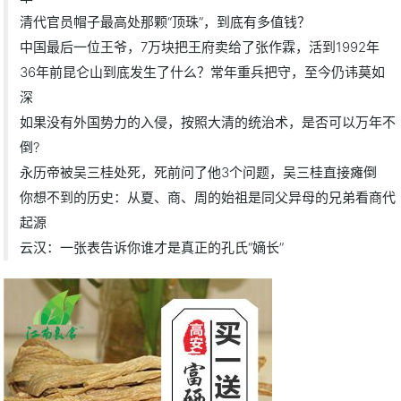
清代官员帽子最高处那颗“顶珠”，到底有多值钱？
中国最后一位王爷，7万块把王府卖给了张作霖，活到1992年
36年前昆仑山到底发生了什么？常年重兵把守，至今仍讳莫如
深
如果没有外国势力的入侵，按照大清的统治术，是否可以万年不
倒?
永历帝被吴三桂处死，死前问了他3个问题，吴三桂直接瘫倒
你想不到的历史：从夏、商、周的始祖是同父异母的兄弟看商代
起源
云汉：一张表告诉你谁才是真正的孔氏“嫡长”