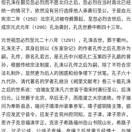
但孔洙在觐见忽必烈而不愿北归之后，忽必烈在当时南北已经
统一的情况下，依然没有另行选择他人承袭衍圣公，于是自元
宪宗二年（1252）北宗孔浈被夺爵算起，至忽必烈去世后，元
成宗元贞元年（1295）孔治袭封，孔氏世爵中断四十三年。
元世祖忽必烈至元二十八年（1291），孔洙去世，葬于衢州。
孔洙无子，其身后则以《东家杂记》的作者孔传之后孔思许为
嗣。孔传，原名孔若古，是孔氏中兴祖孔仁玉第四子孔勗的曾
孙，根据传统宗法制度，孔洙以孔传之后为嗣，除了不符合宗
法礼制外，显然更为后人的困惑和纷争埋下了伏笔。孔子六十
九代孙、清代著名的学者孔继汾《阙里文献考》卷三十载孔洙
之后的世系说：“自端友至洙凡六世皆于南宋时袭衍圣公，后洙
归元，让世爵于北宗，卒后无子，而南渡之大宗遂绝。传子端
问为奉新县丞，端问子璹漳州录事参军，璹子摅铜陵主簿，摅
子应发武宁县令，应发子言兖州府同知，言子津，津子思许，
思许子克忠福清学正，克忠子希路福州岳山书院山长，希路子
议，议子公诚，公诚子彦绳。彦绳之后世袭五经博士，与端