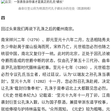
曲阜衍圣公府为明清历代孔子嫡长孙的住处（图源网络）
四
回过头来我们再说下孔洙之后的衢州南宗。
南宋祥兴二年（1279）、即元至元十六年二月，左丞相陆秀夫
负少帝赵昺于崖山投海而死，宋祚乃亡，元世祖忽必烈也随之
统驭中国，南北又复归于一统。此时的北宗，正处于因孔浈被
夺爵而造成的世爵中断的状态，仅由孔子第五十三代孙、曲阜
县尹孔治暂时代摄林庙祀事。至元十七年（1280），元世祖忽
必烈令议孔氏当立者，经过廷议，认为“以端友之孙孔洙当袭
封”。至元十九年（1282）十一月，忽必烈召孔洙赴阙，决定
让孔洙“载封归鲁奉祀”，孔洙于是奉诏北上大都觐见忽必烈。
《元史·世祖本纪九》记载道：“至元十九年十一月丁卯，江南
袭封衍圣公孔洙入觐，以为国子祭酒，兼提举浙东道学校事，
就给俸禄与护持林庙玺书。”众所周知，《元史》较为粗略，元