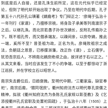
到底是后人自接，还是孔洙生前所定，这在元代似乎已经定
论，但到了明代却开始出现了争议。乃至在明代中后期，孔子
第五十八代孙孔公璜著《嫡裔考》专门辩正之：“彦绳于弘治十
一年刊行《家谱》，乃擅移宗祧，将身及子承美等列南渡宗子
之后，以继孔洙。而北宗若愚子孙世次嫡长，反附孔传裔孙之
下。既不祖孔传，而又僭承端友，以疎间亲，以庶夺嫡，推此
一端，奚所不至？昔圣祖为政，正名为先。彦绳败祖宗之成
法，负朝廷之恩意，已移牒浙藩，改正伪《谱》，立石儒学。
犹恐吾宗后人，不辨南北嫡庶绝续之由，故详述于右以正之。”
从其文来看，当时应该发生了不小的争端，以至于都惊动了浙
江巡抚，并在学校立石以昭世人。
南宗失去爵位后，日趋衰微。至明代中期，“三衢家庙，缺官奉
祀”，南宗后裔，“猥同氓庶”。衢州知府沈杰以明代尊孔崇儒之
精神，拟就《衢州知府沈杰为条陈孔氏家规以彰圣教》及《乞
添授衢州孔氏官职及处置祀田疏》，于弘治十八年（1505）上
奏孝宗，请求“勅命吏、礼二部详定礼制，合无将衢州孔端友嫡