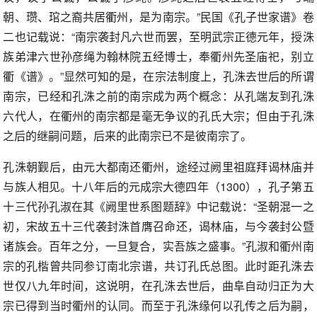
朝、瓒、琯之裔共居衢州，是为南宗。”民国《孔子世家谱》卷
二也记载说：“南宗袭封凡六世而罢，至明武宗正德元年，授洙
族弟津六世孙彦绳为翰林院五经博士，奉衢州先圣庙祀，别立
衢《谱》。”显然可知的是，在宗法制度上，孔洙去世后的所谓
南宗，已经和孔洙之前的南宗成为两个概念：从孔端友到孔洙
六代人，在衢州的南宗都是毫无争议的孔氏大宗；但由于孔洙
之后的继嗣问题，后来的此南宗已不是彼南宗了。
孔洙朝觐后，由元大都南还衢州，途经过阙里祖庭拜谒林庙并
与族人相见。十八年后的元成宗大德四年（1300），孔子第五
十三代孙孔淑在其《阙里世系图题辞》中记载说：“圣朝混一之
初，宋故五十三代袭封洙首膺召命还，谒林庙，与今袭封公暨
诸族会。百年之分，一旦复合，实吾族之盛事。”孔淑和衢州南
宗的孔楷曾共同参订南北宗谱，共订孔氏总图。此时距孔洙去
世仅八九年时间，这说明，在孔洙去世后，曲阜自动归正为大
宗已得到当时衢州的认同。而至于孔洙缘何以孔传之后为嗣，