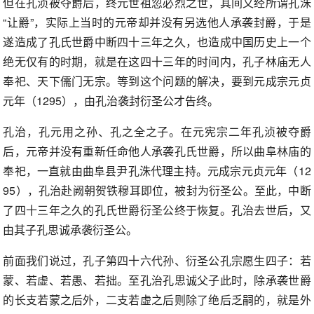
但在孔浈被夺爵后，终元世祖忽必烈之世，其间又经所谓孔洙
“让爵”，实际上当时的元帝却并没有另选他人承袭封爵，于是
遂造成了孔氏世爵中断四十三年之久，也造成中国历史上一个
绝无仅有的时期，就是在这四十三年的时间内，孔子林庙无人
奉祀、天下儒门无宗。等到这个问题的解决，要到元成宗元贞
元年（1295），由孔治袭封衍圣公才告终。
孔治，孔元用之孙、孔之全之子。在元宪宗二年孔浈被夺爵
后，元帝并没有重新任命他人承袭孔氏世爵，所以曲阜林庙的
奉祀，一直就由曲阜县尹孔洙代理主持。元成宗元贞元年（12
95），孔治赴阙朝贺铁穆耳即位，被封为衍圣公。至此，中断
了四十三年之久的孔氏世爵衍圣公终于恢复。孔治去世后，又
由其子孔思诚承袭衍圣公。
前面我们说过，孔子第四十六代孙、衍圣公孔宗愿生四子：若
蒙、若虚、若愚、若拙。至孔治孔思诚父子此时，除承袭世爵
的长支若蒙之后外，二支若虚之后则除了绝后乏嗣的，就是外