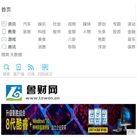
首页
HOME
资讯
汽车
娱乐
社会
视频
媒体
原创
专题
滚动
教育
家居
科技
股市
金银
人物
头条
投资
金融
游戏
美食
八卦
电影
音乐
商讯
消费
导购
评测
保养
微商
大数据
搜索
客户端
订阅
扫码关注
广告