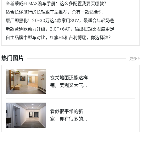
全新荣威i6 MAX购车手册：这么多配置我要买哪款？
适合长途旅行的长轴距车型推荐，总有一款适合你
原厂即黑化！20-30万这4款家用SUV，最适合年轻奶爸
新款蒙迪欧动力升级，2.0T+6AT，输出扭矩比君威更足
自主品牌中型车对比，红旗H5和吉利博瑞，你选择谁？
热门图片
更多
玄关地面还能这样
铺，美观又大气，
邻居分分
看似很平常的新
家，却有很多的细
节体现，用