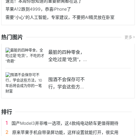
速览！本周你想知道的重要新闻都在这了
苹果A12跌到4999，恭喜iPhone了
需要“小心”的人工智能，专家建议，不要把AI精灵放在卧室
热门图片
更多
最脏的四种零食，
全吃过是“吃货”，不
吃的
囤酒不会保存可不
行，学会这些方
法，10年
排行
国产Model3并非唯一选项，这4款纯电动轿车更值得期待
原来苹果手机自带录屏功能，这样设置就能打开，很实用