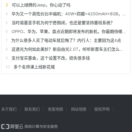
可以上绿牌的Jeep，你心动了吗
华为又一个高性价比中端机：40W+四摄+4200mAH+8GB，已降至1999
当时诺基亚手机为何宁愿倒闭，也还是要坚持塞班系统？
OPPO、华为、苹果，盘点近期即将发布的新机，你最期待哪一款？
为什么很多人买了电动车就后悔了？内行人：主要因为这4点
这道光为何如此美妙？新自由光2.0T，听听新晋车主们怎么说它
支付宝买基金，这个设置不改，损失很多钱
多个名师课上线新花城
关于我们
联系我们
老版地图
网站地图
版权声明