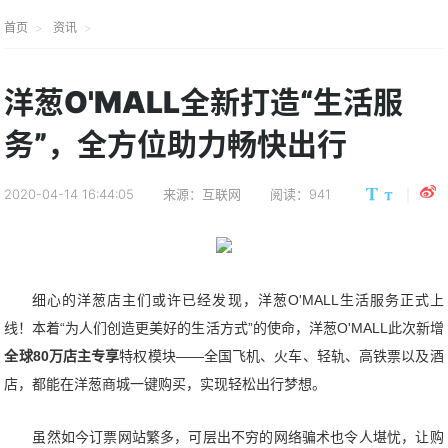
首页
资讯
洋葱O'MALL全新打造“生活服
务”，全方位助力畅快出行
2020-04-14 16:44:05
来源：互联网
阅读：941
细心的洋葱店主们或许已经发现，洋葱O'MALL生活服务正式上
线！本着“为人们创造更美好的生活方式”的使命，洋葱O'MALL此次新增
全球80万
店主专享
特权模块——全国飞机、火车、轻轨、高铁票以及酒
店，都能在洋葱商城一键购买，实现轻松出行梦想。
虽然如今订票网站繁多，可层出不穷的网络骗术也令人堪忧，让购