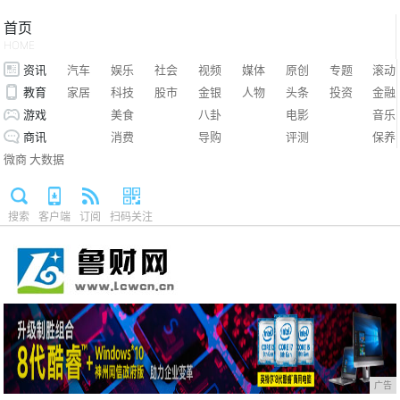
首页
HOME
资讯
汽车
娱乐
社会
视频
媒体
原创
专题
滚动
教育
家居
科技
股市
金银
人物
头条
投资
金融
游戏
美食
八卦
电影
音乐
商讯
消费
导购
评测
保养
微商
大数据
搜索
客户端
订阅
扫码关注
广告