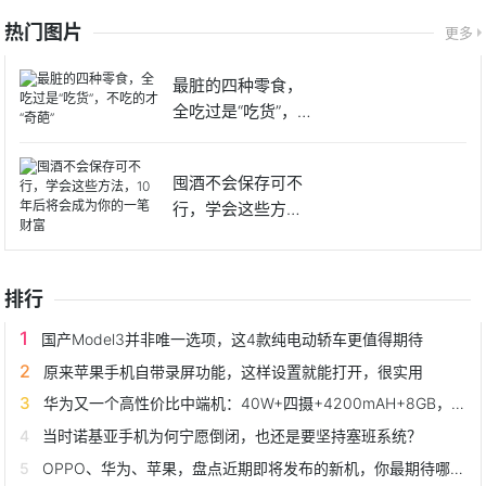
热门图片
更多
最脏的四种零食，
全吃过是“吃货”，不
吃的
囤酒不会保存可不
行，学会这些方
法，10年
排行
国产Model3并非唯一选项，这4款纯电动轿车更值得期待
原来苹果手机自带录屏功能，这样设置就能打开，很实用
华为又一个高性价比中端机：40W+四摄+4200mAH+8GB，已降至1999
当时诺基亚手机为何宁愿倒闭，也还是要坚持塞班系统？
OPPO、华为、苹果，盘点近期即将发布的新机，你最期待哪一款？