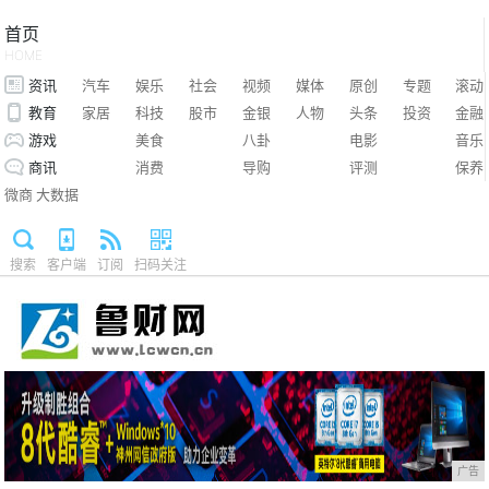
首页
HOME
资讯
汽车
娱乐
社会
视频
媒体
原创
专题
滚动
教育
家居
科技
股市
金银
人物
头条
投资
金融
游戏
美食
八卦
电影
音乐
商讯
消费
导购
评测
保养
微商
大数据
搜索
客户端
订阅
扫码关注
广告