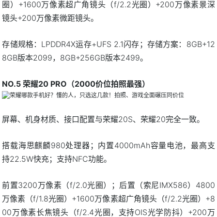
圈）+1600万像素超广角镜头（f/2.2光圈）+200万像素景深
镜头+200万像素微距镜头。
存储规格：LPDDR4X运存+UFS 2.1闪存；存储方案：8GB+12
8GB版本2099，8GB+256GB版本2499。
NO.5 荣耀20 PRO（2000价位拍照最强）
屏幕、机身材质、接口配置与荣耀20S、荣耀20完全一致。
搭载海思麒麟980处理器；内置4000mAh容量电池，最高支
持22.5W快充；支持NFC功能。
前置3200万像素（f/2.0光圈）；后置（索尼IMX586）4800
万像素（f/1.8光圈）+1600万像素超广角镜头（f/2.2光圈）+8
00万像素长焦镜头（f/2.4光圈，支持OIS光学防抖）+200万