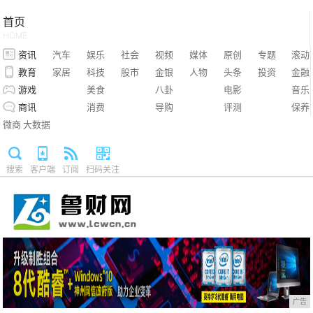
首页
HOME
资讯
汽车
娱乐
社会
视频
媒体
原创
专题
滚动
教育
家居
科技
股市
金银
人物
头条
投资
金融
游戏
美食
八卦
电影
音乐
商讯
消费
导购
评测
保养
微商
大数据
搜索
客户端
订阅
扫码关注
广告