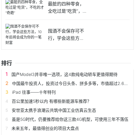
最脏的四种零食，
全吃过是“吃货”，不
吃的
囤酒不会保存可不
行，学会这些方
法，10年
排行
国产Model3并非唯一选项，这4款纯电动轿车更值得期待
中国最牛投资人，投资过今日头条、拼多多等，市值超过2.6万亿
iPad 往事——十年特刊
百公里加速5秒以内 有哪些新能源车推荐？
安世亚太携手浪潮云共筑中国工业仿真云生态
虽是5G时代，仍要推荐给你这三款4G机型，可使用三年不落伍
未来五年，最值得创业的项目大盘点