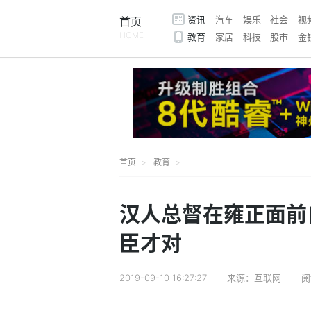
资讯
汽车
娱乐
社会
视
首页
HOME
教育
家居
科技
股市
金
首页
教育
汉人总督在雍正面前
臣才对
2019-09-10 16:27:27
来源：互联网
阅