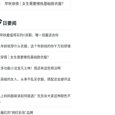
早秋穿搭 | 女生需要哪些基础款衣服？
今
日要闻
t早秋最值得买的6双鞋，哪一双最适合你
么年龄就穿什么衣服，这个年龄段的你千万别穿错
穿搭 | 女生需要哪些基础款衣服？
价多功能小法宝凡士林！竟还有这些用法啊
正高级的女人，从来不乱买衣服，搭配总会避开这
点
礼上妈妈服装该如何挑选？先告诉大家这种颜色不
挑
最红的“网红彩妆”品牌