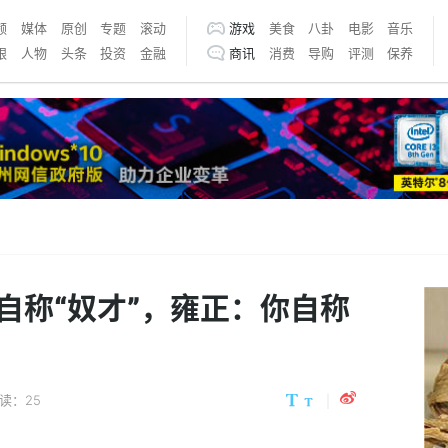
频
媒体
原创
专题
滚动
游戏
美食
八卦
电影
音乐
银
人物
头条
投资
金融
商讯
消费
导购
评测
保养
自称“奴才”，雍正：你自称
读：25