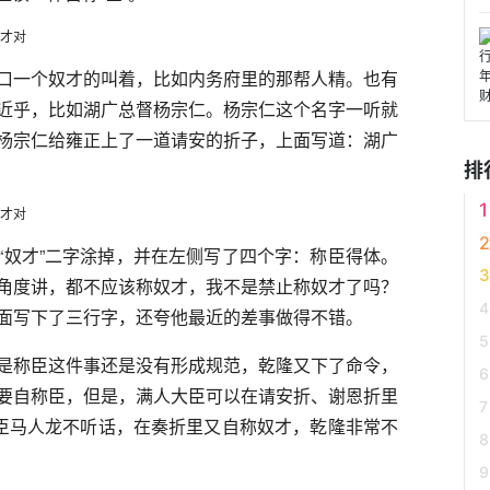
口一个奴才的叫着，比如内务府里的那帮人精。也有
近乎，比如湖广总督杨宗仁。杨宗仁这个名字一听就
杨宗仁给雍正上了一道请安的折子，上面写道：湖广
排
“奴才”二字涂掉，并在左侧写了四个字：称臣得体。
角度讲，都不应该称奴才，我不是禁止称奴才了吗？
面写下了三行字，还夸他最近的差事做得不错。
是称臣这件事还是没有形成规范，乾隆又下了命令，
要自称臣，但是，满人大臣可以在请安折、谢恩折里
汉臣马人龙不听话，在奏折里又自称奴才，乾隆非常不