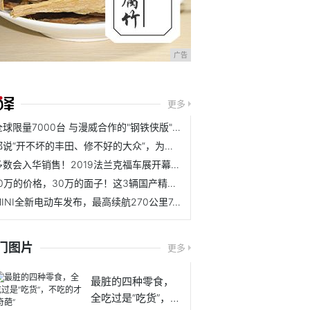
广告
更多
全球限量7000台 与漫威合作的"钢铁侠版"SUV 亮相成都车展
都说“开不坏的丰田、修不好的大众”，为什么还这么多人买大众？
多数会入华销售！2019法兰克福车展开幕，超40款新车将亮相
10万的价格，30万的面子！这3辆国产精品车无解！
MINI全新电动车发布，最高续航270公里7.3秒破百，欧洲售25万元
门图片
更多
最脏的四种零食，
全吃过是“吃货”，不