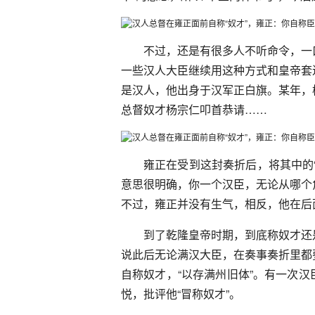
不过，还是有很多人不听命令，一
一些汉人大臣继续用这种方式和皇帝套
是汉人，他出身于汉军正白旗。某年，
总督奴才杨宗仁叩首恭请……
雍正在受到这封奏折后，将其中的
意思很明确，你一个汉臣，无论从哪个
不过，雍正并没有生气，相反，他在后
到了乾隆皇帝时期，到底称奴才还
说此后无论满汉大臣，在奏事奏折里都
自称奴才，“以存满州旧体”。有一次
悦，批评他“冒称奴才”。