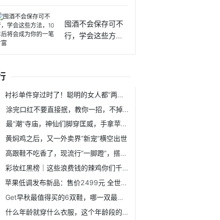
吃的
囤酒不会保存可不
行，学会这些方
法，10年
行
衬衫单件穿过时了！聪明的女人都“两件一起穿”，省钱还时髦
涂完口红不要直接抿，教你一招，不掉色不沾杯还好看
最“潮”寺庙，神仙们脚穿匡威，手拿苹果手机，叼着雪茄
黄焖鸡之后，又一外卖界“新宠”横空出世
高跟鞋不吃香了，现流行“一脚蹬”，搭配阔腿裤，一眼就被迷住！
彩妆红黑榜｜这些浪费钱的辣鸡你们千万不要买
苹果低调发布新品：售价2499元 全世界跟着清净了
Get早秋最值得买的6双鞋，哪一双最适合你
什么年龄就穿什么衣服，这个年龄段的你千万别穿错