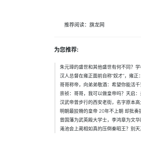
推荐阅读：
旗龙网
为您推荐:
朱元璋的盛世和其他盛世有何不同？学
汉人总督在雍正面前自称“奴才”，雍正
哥哥称帝，向弟弟敬酒：希望你能活千
崇祯：哥哥，我可以做皇帝吗？天启：
汉武帝曾步行的西安老街，名字原本高大
明朝最狡猾的皇帝 20年不上朝 却批奏
曾国藩为武英殿大学士，李鸿章为文华
渑池会上蔺相如真的压倒秦昭王？别天