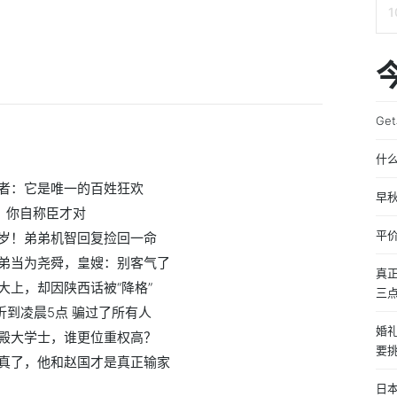
Ge
什
者：它是唯一的百姓狂欢
早秋
：你自称臣才对
平
岁！弟弟机智回复捡回一命
弟当为尧舜，皇嫂：别客气了
真
上，却因陕西话被“降格”
三
折到凌晨5点 骗过了所有人
婚
殿大学士，谁更位重权高？
要
真了，他和赵国才是真正输家
日本